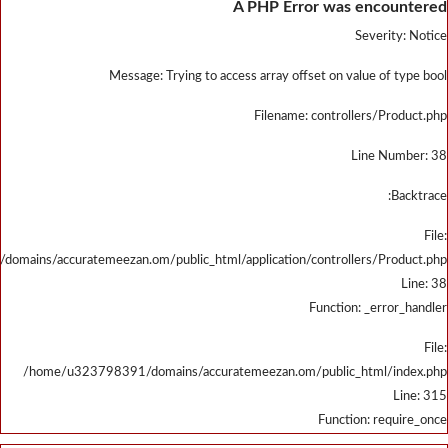
/home/u323798391/domains/accu
/home/