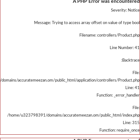
/home/u323798391/domains/accu
/home/