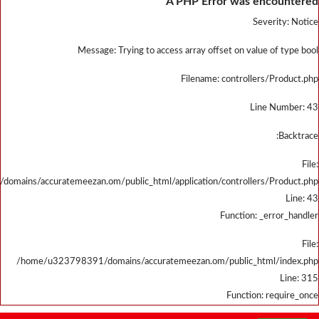
/home/u323798391/domains/accu
/home/