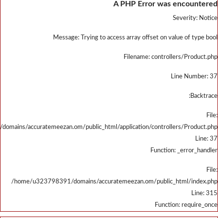
/home/u323798391/domains/accu
/home/