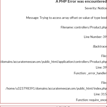
/home/u323798391/domains/accu
/home/