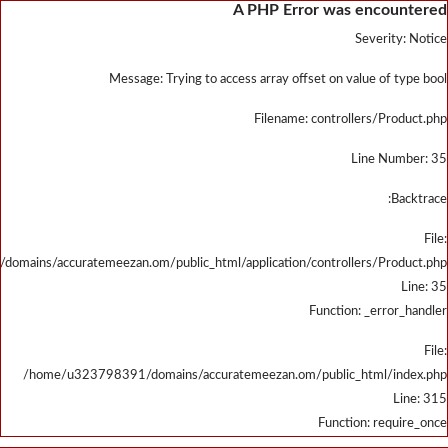
/home/u323798391/domains/accu
/home/