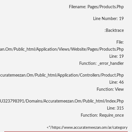
/home/u323798391/domains/accuratemeezan.om/public
File: /home/u323798391/domains/accuratemeeza
File: /home/u3237983