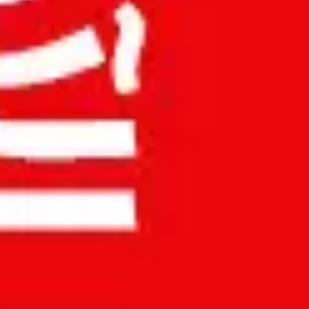
/home/u323798391/domains/accuratemeezan.om/public_html
/home/u323798391/domains/accuratemeezan.om/p
/home/u323798391/dom