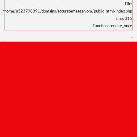
/home/u3
/home/u323798391/domains/accuratemeezan.om