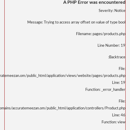
/home/u323798391/domains/accuratemeezan.om
/home/u323798391/domains/accurat