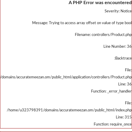
/home/u323798391/domains/accu
/home/