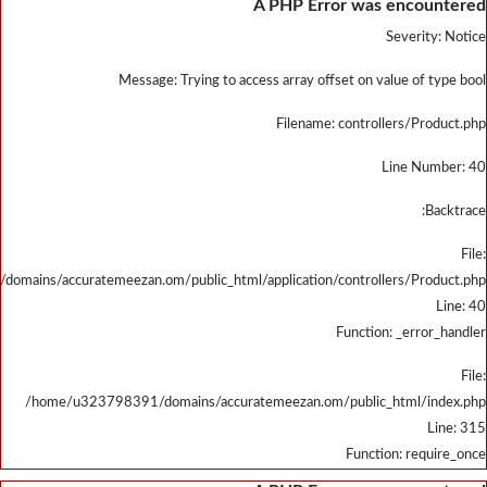
/home/u323798391/domains/accu
/home/