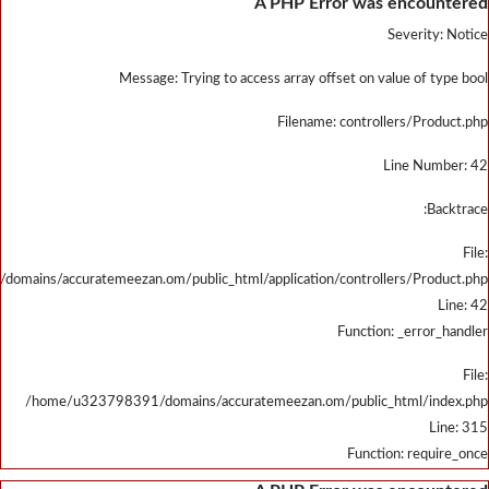
/home/u323798391/domains/accu
/home/