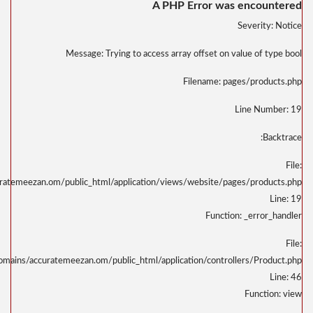
/home/u323798391/domains/accuratemeezan.om
/home/u323798391/domains/accurat