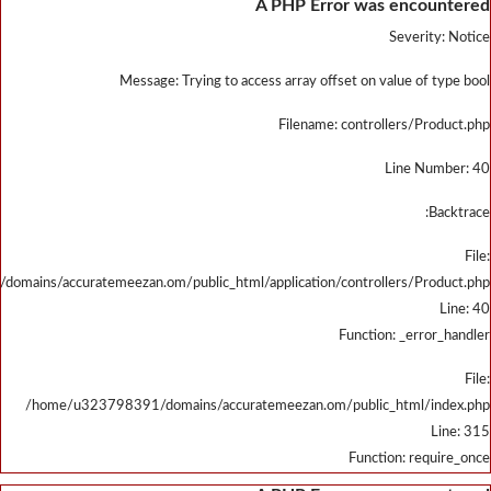
/home/u323798391/domains/accu
/home/