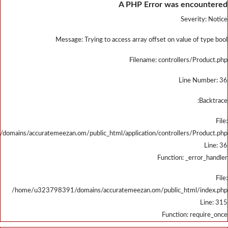
/home/u323798391/domains/accu
/home/