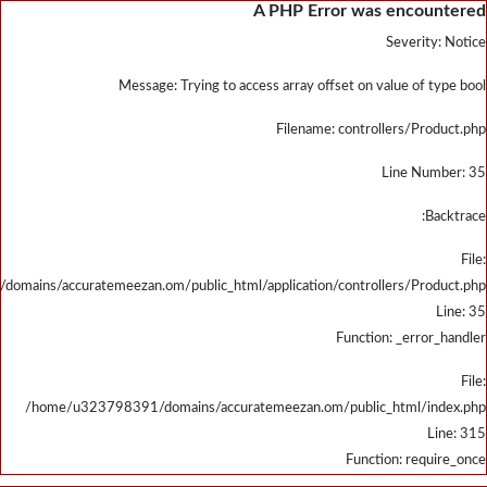
/home/u323798391/domains/accu
/home/