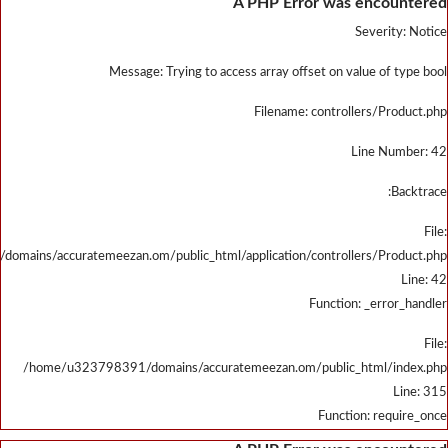
/home/u323798391/domains/accu
/home/