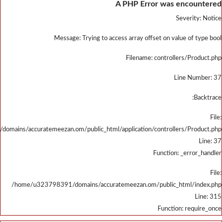
/home/u323798391/domains/accu
/home/