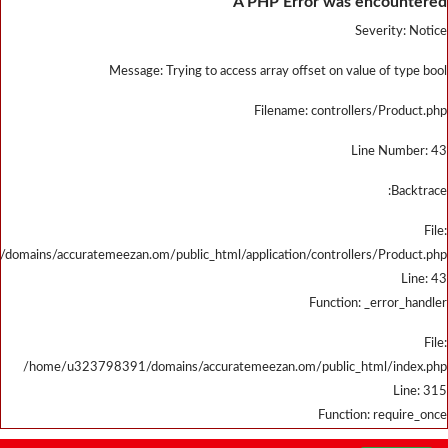
/home/u323798391/domains/accu
/home/