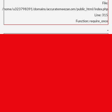
/home/u3
/home/u323798391/domains/accuratemeezan.om