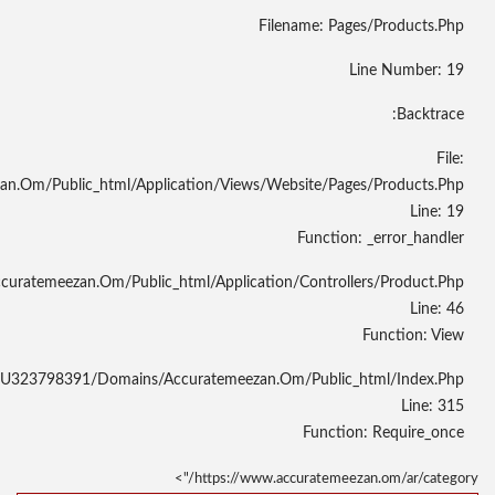
/home/u323798391/domains/accuratemeezan.om/public
File: /home/u323798391/domains/accuratemeeza
File: /home/u3237983