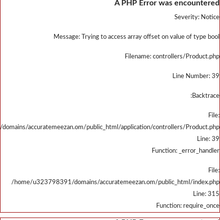
/home/u323798391/domains/accu
/home/