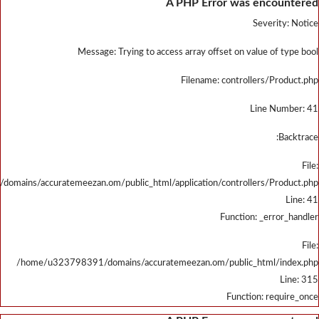
/home/u323798391/domains/accu
/home/