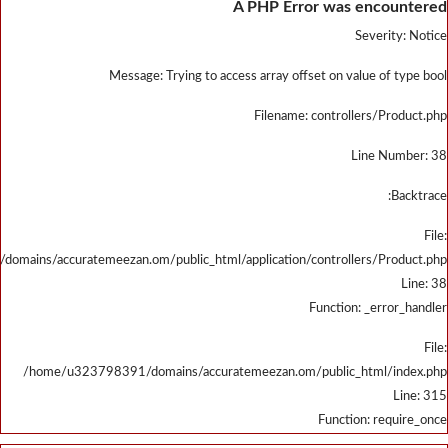
/home/u323798391/domains/accu
/home/