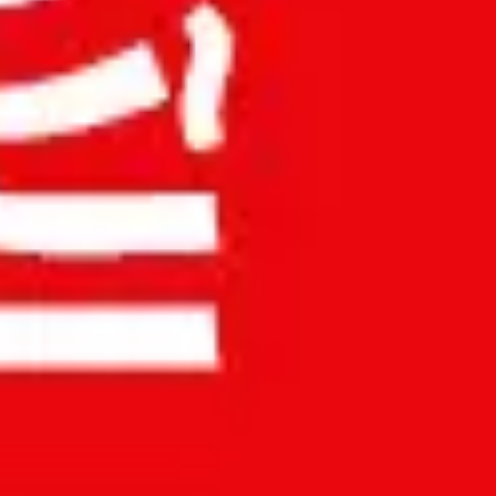
/home/u323798391/domains/accuratemeezan.om/public_html
/home/u323798391/domains/accuratemeezan.om/p
/home/u323798391/dom