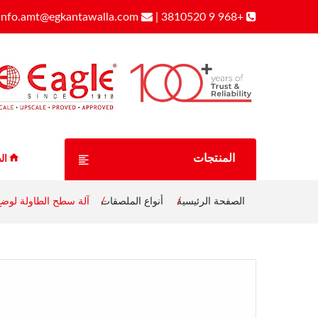
info.amt@egkantawalla.com
|
+968 9 3810520
المنتجات
ال
الصفحة الرئيسية
أنواع الملصقات
آلة سطح الطاولة لوضع